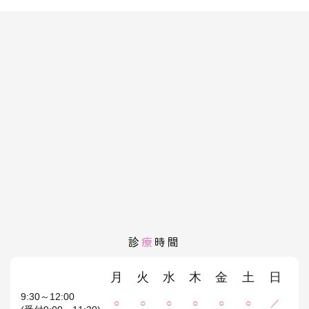
診
療
時間
月
火
水
木
金
土
日
9:30～12:00
○
○
○
○
○
○
／